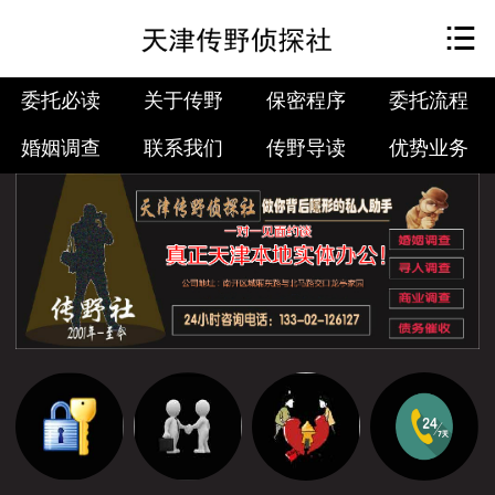
首页

委托必读
委托必读
关于传野
保密程序
委托流程
关于传野
婚姻调查
联系我们
传野导读
优势业务
保密程序
委托流程
婚姻调查
24小时热线
传野导读
优势业务