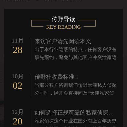
传野导读
KEY READING
11月
来访客户请先阅读本文
28
出于本行业隐蔽的特点，任何客户没有
事先预约，避免与其他客户冲突泄露隐
私。我们对于每一位客户都实行单独约
见、单独沟通。（网上频现假冒的天津
10月
传野社收费标准！
传野侦探公司请参阅本站文章进行甄
02
当部分客户咨询我们传野天津私人侦探
别）(2)到本司洽谈前请准备
公司时，经常会直接问及“天津私家侦
探收费标准或调查XX事需要多少钱”这
样的问题，但在未深入了解委托具体内
12月
如何选择正规可靠的私家侦探公司！
容和要求的情况下，我们不能立即报价
20
私家侦探这个行业在国外有上百年历史
或者只能简单地参考“以往操作同类调