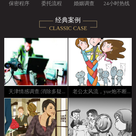
保密程序
委托流程
婚姻调查
24小时热线
联系我们
经典案例
经典案例
CLASSIC CASE
天津情感调查:消除多疑...
老公太风流，yue炮不断...